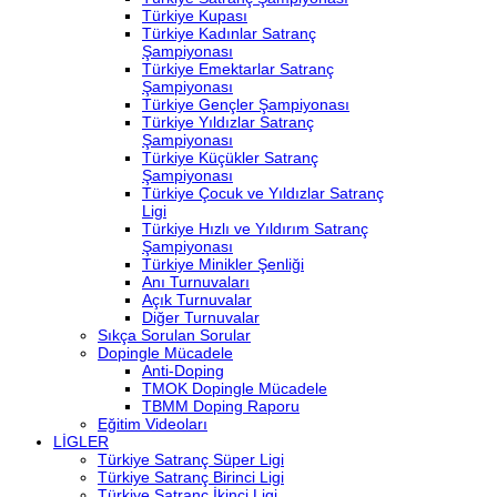
Türkiye Kupası
Türkiye Kadınlar Satranç
Şampiyonası
Türkiye Emektarlar Satranç
Şampiyonası
Türkiye Gençler Şampiyonası
Türkiye Yıldızlar Satranç
Şampiyonası
Türkiye Küçükler Satranç
Şampiyonası
Türkiye Çocuk ve Yıldızlar Satranç
Ligi
Türkiye Hızlı ve Yıldırım Satranç
Şampiyonası
Türkiye Minikler Şenliği
Anı Turnuvaları
Açık Turnuvalar
Diğer Turnuvalar
Sıkça Sorulan Sorular
Dopingle Mücadele
Anti-Doping
TMOK Dopingle Mücadele
TBMM Doping Raporu
Eğitim Videoları
LİGLER
Türkiye Satranç Süper Ligi
Türkiye Satranç Birinci Ligi
Türkiye Satranç İkinci Ligi