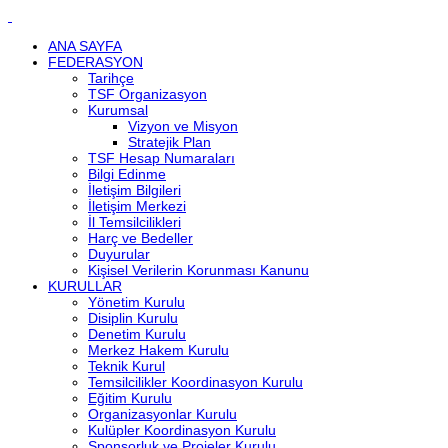
ANA SAYFA
FEDERASYON
Tarihçe
TSF Organizasyon
Kurumsal
Vizyon ve Misyon
Stratejik Plan
TSF Hesap Numaraları
Bilgi Edinme
İletişim Bilgileri
İletişim Merkezi
İl Temsilcilikleri
Harç ve Bedeller
Duyurular
Kişisel Verilerin Korunması Kanunu
KURULLAR
Yönetim Kurulu
Disiplin Kurulu
Denetim Kurulu
Merkez Hakem Kurulu
Teknik Kurul
Temsilcilikler Koordinasyon Kurulu
Eğitim Kurulu
Organizasyonlar Kurulu
Kulüpler Koordinasyon Kurulu
Sponsorluk ve Projeler Kurulu