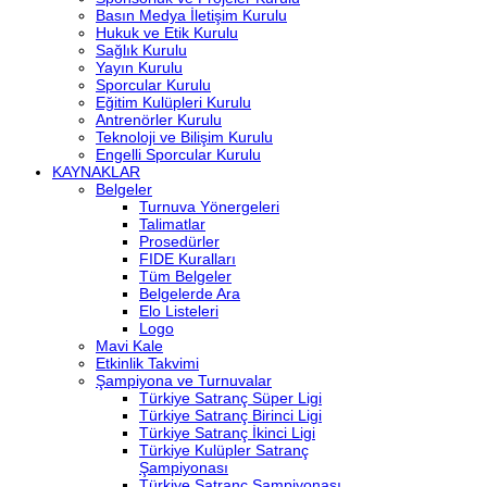
Basın Medya İletişim Kurulu
Hukuk ve Etik Kurulu
Sağlık Kurulu
Yayın Kurulu
Sporcular Kurulu
Eğitim Kulüpleri Kurulu
Antrenörler Kurulu
Teknoloji ve Bilişim Kurulu
Engelli Sporcular Kurulu
KAYNAKLAR
Belgeler
Turnuva Yönergeleri
Talimatlar
Prosedürler
FIDE Kuralları
Tüm Belgeler
Belgelerde Ara
Elo Listeleri
Logo
Mavi Kale
Etkinlik Takvimi
Şampiyona ve Turnuvalar
Türkiye Satranç Süper Ligi
Türkiye Satranç Birinci Ligi
Türkiye Satranç İkinci Ligi
Türkiye Kulüpler Satranç
Şampiyonası
Türkiye Satranç Şampiyonası