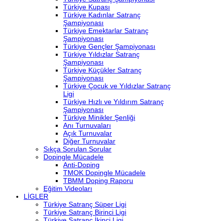
Türkiye Kupası
Türkiye Kadınlar Satranç
Şampiyonası
Türkiye Emektarlar Satranç
Şampiyonası
Türkiye Gençler Şampiyonası
Türkiye Yıldızlar Satranç
Şampiyonası
Türkiye Küçükler Satranç
Şampiyonası
Türkiye Çocuk ve Yıldızlar Satranç
Ligi
Türkiye Hızlı ve Yıldırım Satranç
Şampiyonası
Türkiye Minikler Şenliği
Anı Turnuvaları
Açık Turnuvalar
Diğer Turnuvalar
Sıkça Sorulan Sorular
Dopingle Mücadele
Anti-Doping
TMOK Dopingle Mücadele
TBMM Doping Raporu
Eğitim Videoları
LİGLER
Türkiye Satranç Süper Ligi
Türkiye Satranç Birinci Ligi
Türkiye Satranç İkinci Ligi