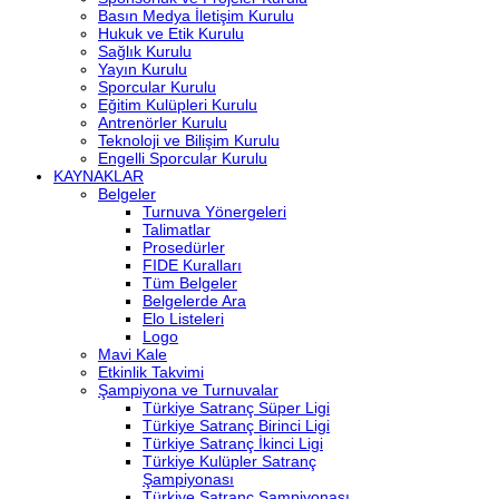
Basın Medya İletişim Kurulu
Hukuk ve Etik Kurulu
Sağlık Kurulu
Yayın Kurulu
Sporcular Kurulu
Eğitim Kulüpleri Kurulu
Antrenörler Kurulu
Teknoloji ve Bilişim Kurulu
Engelli Sporcular Kurulu
KAYNAKLAR
Belgeler
Turnuva Yönergeleri
Talimatlar
Prosedürler
FIDE Kuralları
Tüm Belgeler
Belgelerde Ara
Elo Listeleri
Logo
Mavi Kale
Etkinlik Takvimi
Şampiyona ve Turnuvalar
Türkiye Satranç Süper Ligi
Türkiye Satranç Birinci Ligi
Türkiye Satranç İkinci Ligi
Türkiye Kulüpler Satranç
Şampiyonası
Türkiye Satranç Şampiyonası