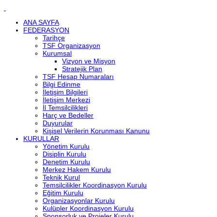
ANA SAYFA
FEDERASYON
Tarihçe
TSF Organizasyon
Kurumsal
Vizyon ve Misyon
Stratejik Plan
TSF Hesap Numaraları
Bilgi Edinme
İletişim Bilgileri
İletişim Merkezi
İl Temsilcilikleri
Harç ve Bedeller
Duyurular
Kişisel Verilerin Korunması Kanunu
KURULLAR
Yönetim Kurulu
Disiplin Kurulu
Denetim Kurulu
Merkez Hakem Kurulu
Teknik Kurul
Temsilcilikler Koordinasyon Kurulu
Eğitim Kurulu
Organizasyonlar Kurulu
Kulüpler Koordinasyon Kurulu
Sponsorluk ve Projeler Kurulu