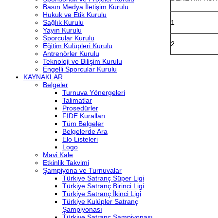
Basın Medya İletişim Kurulu
Hukuk ve Etik Kurulu
1
Sağlık Kurulu
Yayın Kurulu
Sporcular Kurulu
2
Eğitim Kulüpleri Kurulu
Antrenörler Kurulu
Teknoloji ve Bilişim Kurulu
Engelli Sporcular Kurulu
KAYNAKLAR
Belgeler
Turnuva Yönergeleri
Talimatlar
Prosedürler
FIDE Kuralları
Tüm Belgeler
Belgelerde Ara
Elo Listeleri
Logo
Mavi Kale
Etkinlik Takvimi
Şampiyona ve Turnuvalar
Türkiye Satranç Süper Ligi
Türkiye Satranç Birinci Ligi
Türkiye Satranç İkinci Ligi
Türkiye Kulüpler Satranç
Şampiyonası
Türkiye Satranç Şampiyonası