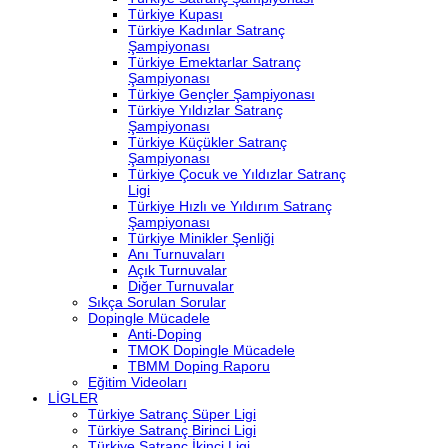
Türkiye Kupası
Türkiye Kadınlar Satranç
Şampiyonası
Türkiye Emektarlar Satranç
Şampiyonası
Türkiye Gençler Şampiyonası
Türkiye Yıldızlar Satranç
Şampiyonası
Türkiye Küçükler Satranç
Şampiyonası
Türkiye Çocuk ve Yıldızlar Satranç
Ligi
Türkiye Hızlı ve Yıldırım Satranç
Şampiyonası
Türkiye Minikler Şenliği
Anı Turnuvaları
Açık Turnuvalar
Diğer Turnuvalar
Sıkça Sorulan Sorular
Dopingle Mücadele
Anti-Doping
TMOK Dopingle Mücadele
TBMM Doping Raporu
Eğitim Videoları
LİGLER
Türkiye Satranç Süper Ligi
Türkiye Satranç Birinci Ligi
Türkiye Satranç İkinci Ligi