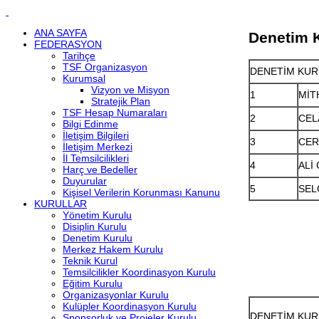
ANA SAYFA
Denetim 
FEDERASYON
Tarihçe
TSF Organizasyon
DENETİM KU
Kurumsal
Vizyon ve Misyon
1
MİT
Stratejik Plan
TSF Hesap Numaraları
2
CEL
Bilgi Edinme
İletişim Bilgileri
3
CER
İletişim Merkezi
İl Temsilcilikleri
4
ALİ
Harç ve Bedeller
Duyurular
5
SEL
Kişisel Verilerin Korunması Kanunu
KURULLAR
Yönetim Kurulu
Disiplin Kurulu
Denetim Kurulu
Merkez Hakem Kurulu
Teknik Kurul
Temsilcilikler Koordinasyon Kurulu
Eğitim Kurulu
Organizasyonlar Kurulu
Kulüpler Koordinasyon Kurulu
DENETİM KU
Sponsorluk ve Projeler Kurulu