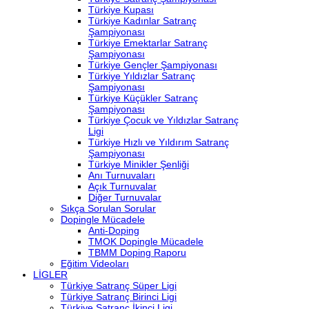
Türkiye Kupası
Türkiye Kadınlar Satranç
Şampiyonası
Türkiye Emektarlar Satranç
Şampiyonası
Türkiye Gençler Şampiyonası
Türkiye Yıldızlar Satranç
Şampiyonası
Türkiye Küçükler Satranç
Şampiyonası
Türkiye Çocuk ve Yıldızlar Satranç
Ligi
Türkiye Hızlı ve Yıldırım Satranç
Şampiyonası
Türkiye Minikler Şenliği
Anı Turnuvaları
Açık Turnuvalar
Diğer Turnuvalar
Sıkça Sorulan Sorular
Dopingle Mücadele
Anti-Doping
TMOK Dopingle Mücadele
TBMM Doping Raporu
Eğitim Videoları
LİGLER
Türkiye Satranç Süper Ligi
Türkiye Satranç Birinci Ligi
Türkiye Satranç İkinci Ligi