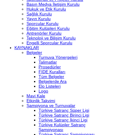
Basın Medya İletişim Kurulu
Hukuk ve Etik Kurulu
Sağlık Kurulu
Yayın Kurulu
Sporcular Kurulu
Eğitim Kulüpleri Kurulu
Antrenörler Kurulu
Teknoloji ve Bilişim Kurulu
Engelli Sporcular Kurulu
KAYNAKLAR
Belgeler
Turnuva Yönergeleri
Talimatlar
Prosedürler
FIDE Kuralları
Tüm Belgeler
Belgelerde Ara
Elo Listeleri
Logo
Mavi Kale
Etkinlik Takvimi
Şampiyona ve Turnuvalar
Türkiye Satranç Süper Ligi
Türkiye Satranç Birinci Ligi
Türkiye Satranç İkinci Ligi
Türkiye Kulüpler Satranç
Şampiyonası
Türkiye Satranç Şampiyonası