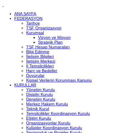
ANA SAYFA
FEDERASYON
Tarihçe
TSF Organizasyon
Kurumsal
Vizyon ve Misyon
Stratejik Plan
TSF Hesap Numaraları
Bilgi Edinme
İletişim Bilgileri
İletişim Merkezi
İl Temsilcilikleri
Harç ve Bedeller
Duyurular
Kişisel Verilerin Korunması Kanunu
KURULLAR
Yönetim Kurulu
Disiplin Kurulu
Denetim Kurulu
Merkez Hakem Kurulu
Teknik Kurul
Temsilcilikler Koordinasyon Kurulu
Eğitim Kurulu
Organizasyonlar Kurulu
Kulüpler Koordinasyon Kurulu
Sponsorluk ve Projeler Kurulu