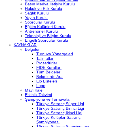
Basın Medya İletişim Kurulu
Hukuk ve Etik Kurulu
Sağlık Kurulu
Yayın Kurulu
Sporcular Kurulu
Eğitim Kulüpleri Kurulu
Antrenörler Kurulu
Teknoloji ve Bilişim Kurulu
Engelli Sporcular Kurulu
KAYNAKLAR
Belgeler
Turnuva Yönergeleri
Talimatlar
Prosedürler
FIDE Kuralları
Tüm Belgeler
Belgelerde Ara
Elo Listeleri
Logo
Mavi Kale
Etkinlik Takvimi
Şampiyona ve Turnuvalar
Türkiye Satranç Süper Ligi
Türkiye Satranç Birinci Ligi
Türkiye Satranç İkinci Ligi
Türkiye Kulüpler Satranç
Şampiyonası
Türkiye Satranç Şampiyonası