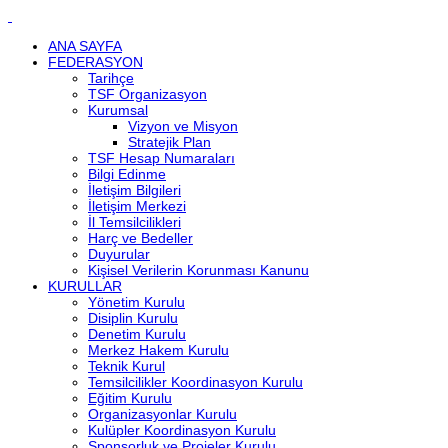
ANA SAYFA
FEDERASYON
Tarihçe
TSF Organizasyon
Kurumsal
Vizyon ve Misyon
Stratejik Plan
TSF Hesap Numaraları
Bilgi Edinme
İletişim Bilgileri
İletişim Merkezi
İl Temsilcilikleri
Harç ve Bedeller
Duyurular
Kişisel Verilerin Korunması Kanunu
KURULLAR
Yönetim Kurulu
Disiplin Kurulu
Denetim Kurulu
Merkez Hakem Kurulu
Teknik Kurul
Temsilcilikler Koordinasyon Kurulu
Eğitim Kurulu
Organizasyonlar Kurulu
Kulüpler Koordinasyon Kurulu
Sponsorluk ve Projeler Kurulu