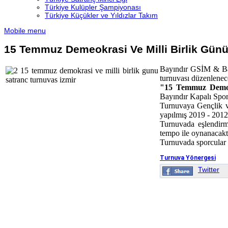
Türkiye Kulüpler Şampiyonası
Türkiye Küçükler ve Yıldızlar Takım
Mobile menu
15 Temmuz Demeokrasi Ve Milli Birlik Günü
Bayındır GSİM & Bayı
turnuvası düzenlenece
"15 Temmuz Demokr
Bayındır Kapalı Spor 
Turnuvaya Gençlik ve
yapılmış 2019 - 2012 y
Turnuvada eşlendirm
tempo ile oynanacaktı
Turnuvada sporcular
Turnuva Yönergesi
Twitter