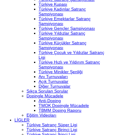
Türkiye Kupası
Türkiye Kadınlar Satranç
Şampiyonası
Türkiye Emektarlar Satranç
Şampiyonası
Türkiye Gençler Şampiyonası
Türkiye Yıldızlar Satranç
Şampiyonası
Türkiye Küçükler Satranç
Şampiyonası
Türkiye Çocuk ve Yıldızlar Satranç
Ligi
Türkiye Hızlı ve Yıldırım Satranç
Şampiyonası
Türkiye Minikler Şenliği
Anı Turnuvaları
Açık Turnuvalar
Diğer Turnuvalar
Sıkça Sorulan Sorular
Dopingle Mücadele
Anti-Doping
TMOK Dopingle Mücadele
TBMM Doping Raporu
Eğitim Videoları
LİGLER
Türkiye Satranç Süper Ligi
Türkiye Satranç Birinci Ligi
Türkiye Satranç İkinci Ligi