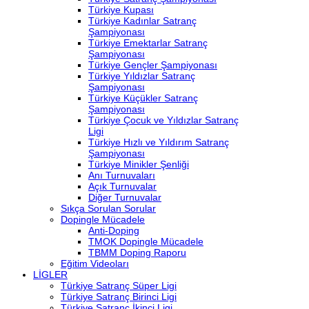
Türkiye Kupası
Türkiye Kadınlar Satranç
Şampiyonası
Türkiye Emektarlar Satranç
Şampiyonası
Türkiye Gençler Şampiyonası
Türkiye Yıldızlar Satranç
Şampiyonası
Türkiye Küçükler Satranç
Şampiyonası
Türkiye Çocuk ve Yıldızlar Satranç
Ligi
Türkiye Hızlı ve Yıldırım Satranç
Şampiyonası
Türkiye Minikler Şenliği
Anı Turnuvaları
Açık Turnuvalar
Diğer Turnuvalar
Sıkça Sorulan Sorular
Dopingle Mücadele
Anti-Doping
TMOK Dopingle Mücadele
TBMM Doping Raporu
Eğitim Videoları
LİGLER
Türkiye Satranç Süper Ligi
Türkiye Satranç Birinci Ligi
Türkiye Satranç İkinci Ligi