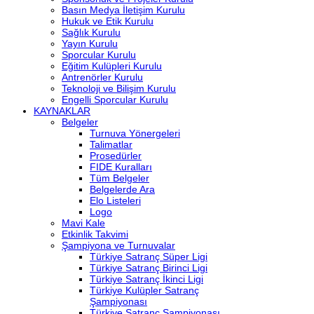
Basın Medya İletişim Kurulu
Hukuk ve Etik Kurulu
Sağlık Kurulu
Yayın Kurulu
Sporcular Kurulu
Eğitim Kulüpleri Kurulu
Antrenörler Kurulu
Teknoloji ve Bilişim Kurulu
Engelli Sporcular Kurulu
KAYNAKLAR
Belgeler
Turnuva Yönergeleri
Talimatlar
Prosedürler
FIDE Kuralları
Tüm Belgeler
Belgelerde Ara
Elo Listeleri
Logo
Mavi Kale
Etkinlik Takvimi
Şampiyona ve Turnuvalar
Türkiye Satranç Süper Ligi
Türkiye Satranç Birinci Ligi
Türkiye Satranç İkinci Ligi
Türkiye Kulüpler Satranç
Şampiyonası
Türkiye Satranç Şampiyonası