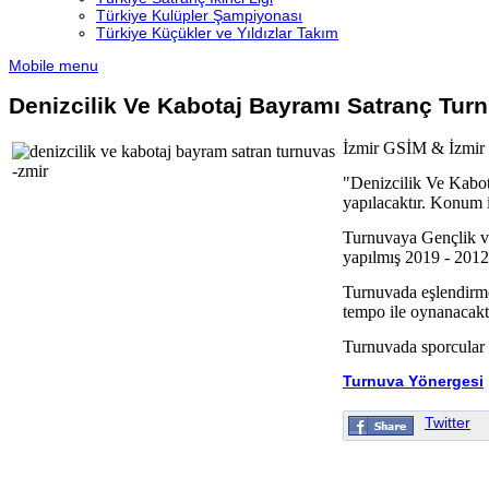
Türkiye Kulüpler Şampiyonası
Türkiye Küçükler ve Yıldızlar Takım
Mobile menu
Denizcilik Ve Kabotaj Bayramı Satranç Tur
İzmir GSİM & İzmir Sa
"Denizcilik Ve Kabot
yapılacaktır. Konum i
Turnuvaya Gençlik ve
yapılmış 2019 - 2012 y
Turnuvada eşlendirme
tempo ile oynanacaktı
Turnuvada sporcular 3
Turnuva Yönergesi
Twitter