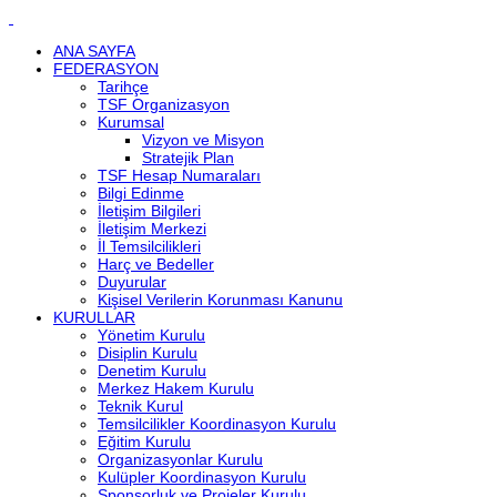
ANA SAYFA
FEDERASYON
Tarihçe
TSF Organizasyon
Kurumsal
Vizyon ve Misyon
Stratejik Plan
TSF Hesap Numaraları
Bilgi Edinme
İletişim Bilgileri
İletişim Merkezi
İl Temsilcilikleri
Harç ve Bedeller
Duyurular
Kişisel Verilerin Korunması Kanunu
KURULLAR
Yönetim Kurulu
Disiplin Kurulu
Denetim Kurulu
Merkez Hakem Kurulu
Teknik Kurul
Temsilcilikler Koordinasyon Kurulu
Eğitim Kurulu
Organizasyonlar Kurulu
Kulüpler Koordinasyon Kurulu
Sponsorluk ve Projeler Kurulu