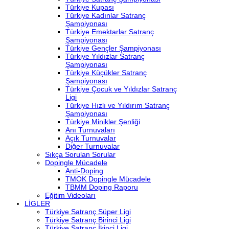
Türkiye Kupası
Türkiye Kadınlar Satranç
Şampiyonası
Türkiye Emektarlar Satranç
Şampiyonası
Türkiye Gençler Şampiyonası
Türkiye Yıldızlar Satranç
Şampiyonası
Türkiye Küçükler Satranç
Şampiyonası
Türkiye Çocuk ve Yıldızlar Satranç
Ligi
Türkiye Hızlı ve Yıldırım Satranç
Şampiyonası
Türkiye Minikler Şenliği
Anı Turnuvaları
Açık Turnuvalar
Diğer Turnuvalar
Sıkça Sorulan Sorular
Dopingle Mücadele
Anti-Doping
TMOK Dopingle Mücadele
TBMM Doping Raporu
Eğitim Videoları
LİGLER
Türkiye Satranç Süper Ligi
Türkiye Satranç Birinci Ligi
Türkiye Satranç İkinci Ligi