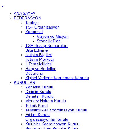
ANA SAYFA
FEDERASYON
Tarihçe
TSF Organizasyon
Kurumsal
Vizyon ve Misyon
Stratejik Plan
TSF Hesap Numaraları
Bilgi Edinme
İletişim Bilgileri
İletişim Merkezi
İl Temsilcilikleri
Harç ve Bedeller
Duyurular
Kişisel Verilerin Korunması Kanunu
KURULLAR
Yönetim Kurulu
Disiplin Kurulu
Denetim Kurulu
Merkez Hakem Kurulu
Teknik Kurul
Temsilcilikler Koordinasyon Kurulu
Eğitim Kurulu
Organizasyonlar Kurulu
Kulüpler Koordinasyon Kurulu
Sponsorluk ve Projeler Kurulu