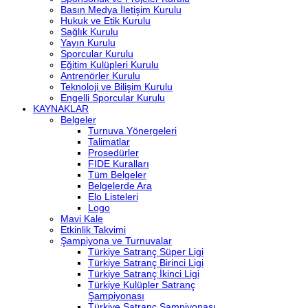
Basın Medya İletişim Kurulu
Hukuk ve Etik Kurulu
Sağlık Kurulu
Yayın Kurulu
Sporcular Kurulu
Eğitim Kulüpleri Kurulu
Antrenörler Kurulu
Teknoloji ve Bilişim Kurulu
Engelli Sporcular Kurulu
KAYNAKLAR
Belgeler
Turnuva Yönergeleri
Talimatlar
Prosedürler
FIDE Kuralları
Tüm Belgeler
Belgelerde Ara
Elo Listeleri
Logo
Mavi Kale
Etkinlik Takvimi
Şampiyona ve Turnuvalar
Türkiye Satranç Süper Ligi
Türkiye Satranç Birinci Ligi
Türkiye Satranç İkinci Ligi
Türkiye Kulüpler Satranç
Şampiyonası
Türkiye Satranç Şampiyonası