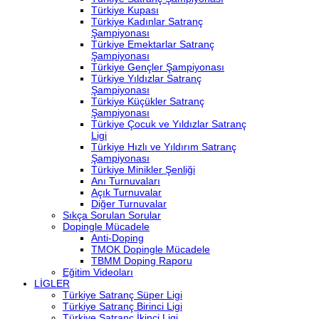
Türkiye Kupası
Türkiye Kadınlar Satranç
Şampiyonası
Türkiye Emektarlar Satranç
Şampiyonası
Türkiye Gençler Şampiyonası
Türkiye Yıldızlar Satranç
Şampiyonası
Türkiye Küçükler Satranç
Şampiyonası
Türkiye Çocuk ve Yıldızlar Satranç
Ligi
Türkiye Hızlı ve Yıldırım Satranç
Şampiyonası
Türkiye Minikler Şenliği
Anı Turnuvaları
Açık Turnuvalar
Diğer Turnuvalar
Sıkça Sorulan Sorular
Dopingle Mücadele
Anti-Doping
TMOK Dopingle Mücadele
TBMM Doping Raporu
Eğitim Videoları
LİGLER
Türkiye Satranç Süper Ligi
Türkiye Satranç Birinci Ligi
Türkiye Satranç İkinci Ligi