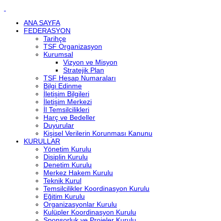
ANA SAYFA
FEDERASYON
Tarihçe
TSF Organizasyon
Kurumsal
Vizyon ve Misyon
Stratejik Plan
TSF Hesap Numaraları
Bilgi Edinme
İletişim Bilgileri
İletişim Merkezi
İl Temsilcilikleri
Harç ve Bedeller
Duyurular
Kişisel Verilerin Korunması Kanunu
KURULLAR
Yönetim Kurulu
Disiplin Kurulu
Denetim Kurulu
Merkez Hakem Kurulu
Teknik Kurul
Temsilcilikler Koordinasyon Kurulu
Eğitim Kurulu
Organizasyonlar Kurulu
Kulüpler Koordinasyon Kurulu
Sponsorluk ve Projeler Kurulu