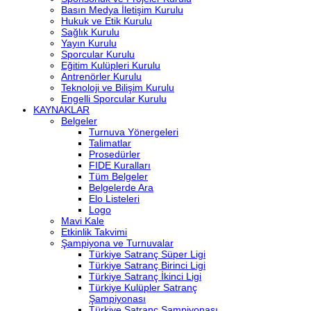
Basın Medya İletişim Kurulu
Hukuk ve Etik Kurulu
Sağlık Kurulu
Yayın Kurulu
Sporcular Kurulu
Eğitim Kulüpleri Kurulu
Antrenörler Kurulu
Teknoloji ve Bilişim Kurulu
Engelli Sporcular Kurulu
KAYNAKLAR
Belgeler
Turnuva Yönergeleri
Talimatlar
Prosedürler
FIDE Kuralları
Tüm Belgeler
Belgelerde Ara
Elo Listeleri
Logo
Mavi Kale
Etkinlik Takvimi
Şampiyona ve Turnuvalar
Türkiye Satranç Süper Ligi
Türkiye Satranç Birinci Ligi
Türkiye Satranç İkinci Ligi
Türkiye Kulüpler Satranç
Şampiyonası
Türkiye Satranç Şampiyonası