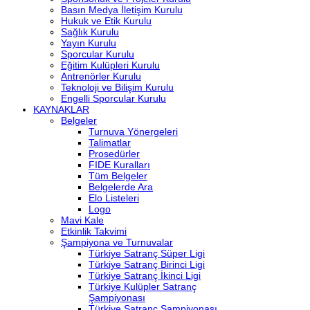
Basın Medya İletişim Kurulu
Hukuk ve Etik Kurulu
Sağlık Kurulu
Yayın Kurulu
Sporcular Kurulu
Eğitim Kulüpleri Kurulu
Antrenörler Kurulu
Teknoloji ve Bilişim Kurulu
Engelli Sporcular Kurulu
KAYNAKLAR
Belgeler
Turnuva Yönergeleri
Talimatlar
Prosedürler
FIDE Kuralları
Tüm Belgeler
Belgelerde Ara
Elo Listeleri
Logo
Mavi Kale
Etkinlik Takvimi
Şampiyona ve Turnuvalar
Türkiye Satranç Süper Ligi
Türkiye Satranç Birinci Ligi
Türkiye Satranç İkinci Ligi
Türkiye Kulüpler Satranç
Şampiyonası
Türkiye Satranç Şampiyonası