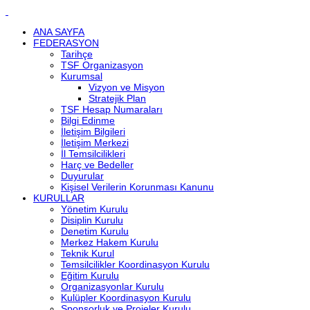
ANA SAYFA
FEDERASYON
Tarihçe
TSF Organizasyon
Kurumsal
Vizyon ve Misyon
Stratejik Plan
TSF Hesap Numaraları
Bilgi Edinme
İletişim Bilgileri
İletişim Merkezi
İl Temsilcilikleri
Harç ve Bedeller
Duyurular
Kişisel Verilerin Korunması Kanunu
KURULLAR
Yönetim Kurulu
Disiplin Kurulu
Denetim Kurulu
Merkez Hakem Kurulu
Teknik Kurul
Temsilcilikler Koordinasyon Kurulu
Eğitim Kurulu
Organizasyonlar Kurulu
Kulüpler Koordinasyon Kurulu
Sponsorluk ve Projeler Kurulu