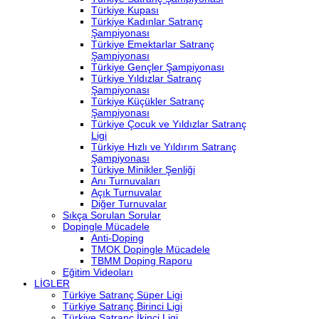
Türkiye Kupası
Türkiye Kadınlar Satranç
Şampiyonası
Türkiye Emektarlar Satranç
Şampiyonası
Türkiye Gençler Şampiyonası
Türkiye Yıldızlar Satranç
Şampiyonası
Türkiye Küçükler Satranç
Şampiyonası
Türkiye Çocuk ve Yıldızlar Satranç
Ligi
Türkiye Hızlı ve Yıldırım Satranç
Şampiyonası
Türkiye Minikler Şenliği
Anı Turnuvaları
Açık Turnuvalar
Diğer Turnuvalar
Sıkça Sorulan Sorular
Dopingle Mücadele
Anti-Doping
TMOK Dopingle Mücadele
TBMM Doping Raporu
Eğitim Videoları
LİGLER
Türkiye Satranç Süper Ligi
Türkiye Satranç Birinci Ligi
Türkiye Satranç İkinci Ligi