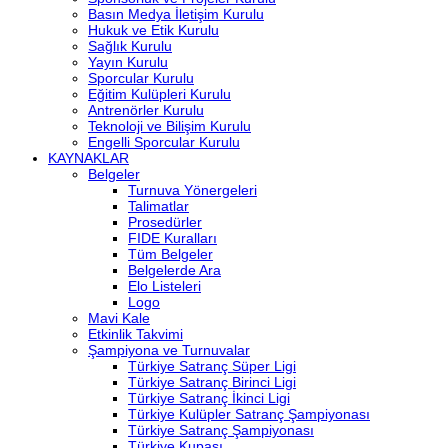
Basın Medya İletişim Kurulu
Hukuk ve Etik Kurulu
Sağlık Kurulu
Yayın Kurulu
Sporcular Kurulu
Eğitim Kulüpleri Kurulu
Antrenörler Kurulu
Teknoloji ve Bilişim Kurulu
Engelli Sporcular Kurulu
KAYNAKLAR
Belgeler
Turnuva Yönergeleri
Talimatlar
Prosedürler
FIDE Kuralları
Tüm Belgeler
Belgelerde Ara
Elo Listeleri
Logo
Mavi Kale
Etkinlik Takvimi
Şampiyona ve Turnuvalar
Türkiye Satranç Süper Ligi
Türkiye Satranç Birinci Ligi
Türkiye Satranç İkinci Ligi
Türkiye Kulüpler Satranç Şampiyonası
Türkiye Satranç Şampiyonası
Türkiye Kupası