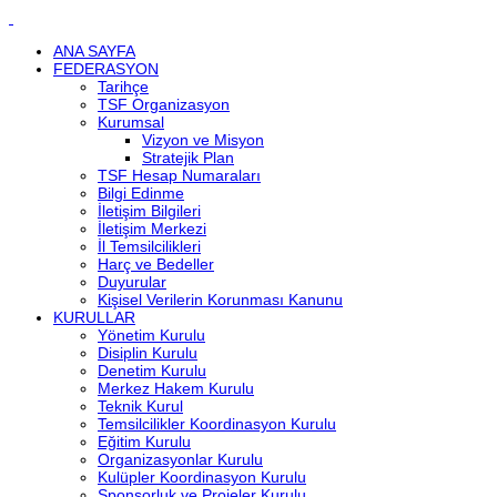
ANA SAYFA
FEDERASYON
Tarihçe
TSF Organizasyon
Kurumsal
Vizyon ve Misyon
Stratejik Plan
TSF Hesap Numaraları
Bilgi Edinme
İletişim Bilgileri
İletişim Merkezi
İl Temsilcilikleri
Harç ve Bedeller
Duyurular
Kişisel Verilerin Korunması Kanunu
KURULLAR
Yönetim Kurulu
Disiplin Kurulu
Denetim Kurulu
Merkez Hakem Kurulu
Teknik Kurul
Temsilcilikler Koordinasyon Kurulu
Eğitim Kurulu
Organizasyonlar Kurulu
Kulüpler Koordinasyon Kurulu
Sponsorluk ve Projeler Kurulu