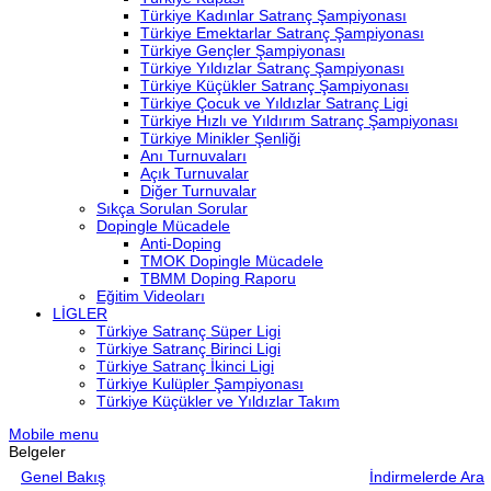
Türkiye Kadınlar Satranç Şampiyonası
Türkiye Emektarlar Satranç Şampiyonası
Türkiye Gençler Şampiyonası
Türkiye Yıldızlar Satranç Şampiyonası
Türkiye Küçükler Satranç Şampiyonası
Türkiye Çocuk ve Yıldızlar Satranç Ligi
Türkiye Hızlı ve Yıldırım Satranç Şampiyonası
Türkiye Minikler Şenliği
Anı Turnuvaları
Açık Turnuvalar
Diğer Turnuvalar
Sıkça Sorulan Sorular
Dopingle Mücadele
Anti-Doping
TMOK Dopingle Mücadele
TBMM Doping Raporu
Eğitim Videoları
LİGLER
Türkiye Satranç Süper Ligi
Türkiye Satranç Birinci Ligi
Türkiye Satranç İkinci Ligi
Türkiye Kulüpler Şampiyonası
Türkiye Küçükler ve Yıldızlar Takım
Mobile menu
Belgeler
Genel Bakış
İndirmelerde Ara