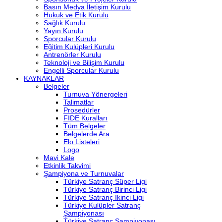
Basın Medya İletişim Kurulu
Hukuk ve Etik Kurulu
Sağlık Kurulu
Yayın Kurulu
Sporcular Kurulu
Eğitim Kulüpleri Kurulu
Antrenörler Kurulu
Teknoloji ve Bilişim Kurulu
Engelli Sporcular Kurulu
KAYNAKLAR
Belgeler
Turnuva Yönergeleri
Talimatlar
Prosedürler
FIDE Kuralları
Tüm Belgeler
Belgelerde Ara
Elo Listeleri
Logo
Mavi Kale
Etkinlik Takvimi
Şampiyona ve Turnuvalar
Türkiye Satranç Süper Ligi
Türkiye Satranç Birinci Ligi
Türkiye Satranç İkinci Ligi
Türkiye Kulüpler Satranç
Şampiyonası
Türkiye Satranç Şampiyonası