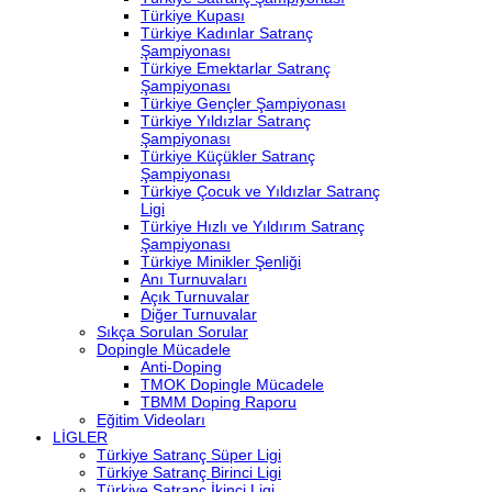
Türkiye Kupası
Türkiye Kadınlar Satranç
Şampiyonası
Türkiye Emektarlar Satranç
Şampiyonası
Türkiye Gençler Şampiyonası
Türkiye Yıldızlar Satranç
Şampiyonası
Türkiye Küçükler Satranç
Şampiyonası
Türkiye Çocuk ve Yıldızlar Satranç
Ligi
Türkiye Hızlı ve Yıldırım Satranç
Şampiyonası
Türkiye Minikler Şenliği
Anı Turnuvaları
Açık Turnuvalar
Diğer Turnuvalar
Sıkça Sorulan Sorular
Dopingle Mücadele
Anti-Doping
TMOK Dopingle Mücadele
TBMM Doping Raporu
Eğitim Videoları
LİGLER
Türkiye Satranç Süper Ligi
Türkiye Satranç Birinci Ligi
Türkiye Satranç İkinci Ligi