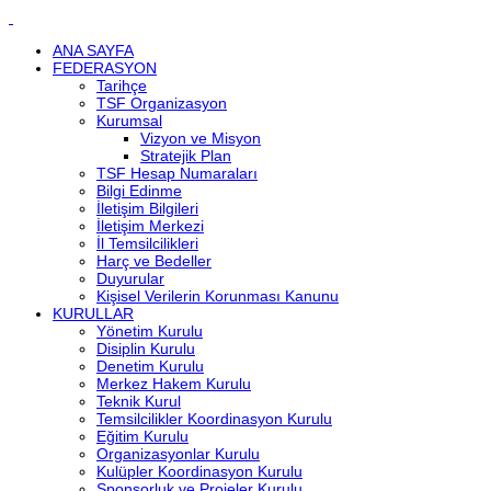
ANA SAYFA
FEDERASYON
Tarihçe
TSF Organizasyon
Kurumsal
Vizyon ve Misyon
Stratejik Plan
TSF Hesap Numaraları
Bilgi Edinme
İletişim Bilgileri
İletişim Merkezi
İl Temsilcilikleri
Harç ve Bedeller
Duyurular
Kişisel Verilerin Korunması Kanunu
KURULLAR
Yönetim Kurulu
Disiplin Kurulu
Denetim Kurulu
Merkez Hakem Kurulu
Teknik Kurul
Temsilcilikler Koordinasyon Kurulu
Eğitim Kurulu
Organizasyonlar Kurulu
Kulüpler Koordinasyon Kurulu
Sponsorluk ve Projeler Kurulu