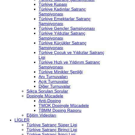
Türkiye Kupası
Türkiye Kadınlar Satranç
Şampiyonası
Türkiye Emektarlar Satranç
Şampiyonası
Türkiye Gençler Şampiyonası
Türkiye Yıldızlar Satranç
Şampiyonası
Türkiye Küçükler Satranç
Şampiyonası
Türkiye Çocuk ve Yıldızlar Satranç
Ligi
Türkiye Hızlı ve Yıldırım Satranç
Şampiyonası
Türkiye Minikler Şenliği
Anı Turnuvaları
Açık Turnuvalar
Diğer Turnuvalar
Sıkça Sorulan Sorular
Dopingle Mücadele
Anti-Doping
TMOK Dopingle Mücadele
TBMM Doping Raporu
Eğitim Videoları
LİGLER
Türkiye Satranç Süper Ligi
Türkiye Satranç Birinci Ligi
Türkiye Satranç İkinci Ligi