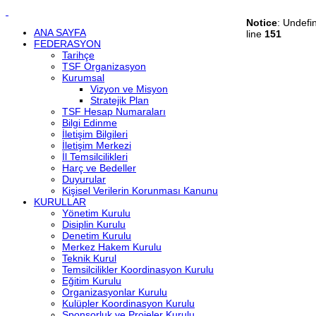
Notice
: Undefi
ANA SAYFA
line
151
FEDERASYON
Tarihçe
TSF Organizasyon
Kurumsal
Vizyon ve Misyon
Stratejik Plan
TSF Hesap Numaraları
Bilgi Edinme
İletişim Bilgileri
İletişim Merkezi
İl Temsilcilikleri
Harç ve Bedeller
Duyurular
Kişisel Verilerin Korunması Kanunu
KURULLAR
Yönetim Kurulu
Disiplin Kurulu
Denetim Kurulu
Merkez Hakem Kurulu
Teknik Kurul
Temsilcilikler Koordinasyon Kurulu
Eğitim Kurulu
Organizasyonlar Kurulu
Kulüpler Koordinasyon Kurulu
Sponsorluk ve Projeler Kurulu