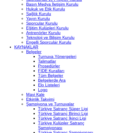
Basın Medya İletişim Kurulu
Hukuk ve Etik Kurulu
Sağlık Kurulu
Yayın Kurulu
Sporcular Kurulu
Eğitim Kulüpleri Kurulu
Antrenörler Kurulu
Teknoloji ve Bilişim Kurulu
Engelli Sporcular Kurulu
KAYNAKLAR
Belgeler
Turnuva Yönergeleri
Talimatlar
Prosedürler
FIDE Kuralları
Tüm Belgeler
Belgelerde Ara
Elo Listeleri
Logo
Mavi Kale
Etkinlik Takvimi
Şampiyona ve Turnuvalar
Türkiye Satranç Süper Ligi
Türkiye Satranç Birinci Ligi
Türkiye Satranç İkinci Ligi
Türkiye Kulüpler Satranç
Şampiyonası
Türkiye Satranç Şampiyonası