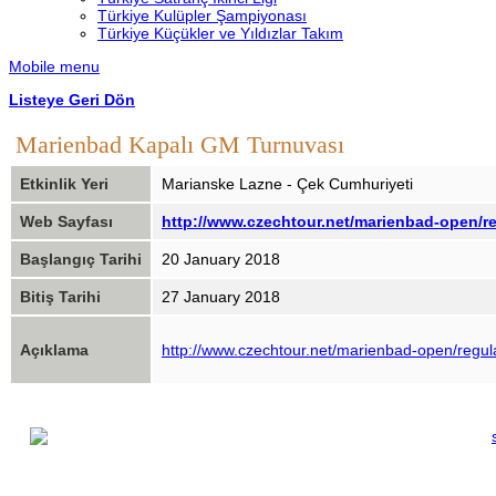
Türkiye Kulüpler Şampiyonası
Türkiye Küçükler ve Yıldızlar Takım
Mobile menu
Listeye Geri Dön
Marienbad Kapalı GM Turnuvası
Etkinlik Yeri
Marianske Lazne - Çek Cumhuriyeti
Web Sayfası
http://www.czechtour.net/marienbad-open/re
Başlangıç Tarihi
20 January 2018
Bitiş Tarihi
27 January 2018
Açıklama
http://www.czechtour.net/marienbad-open/regula