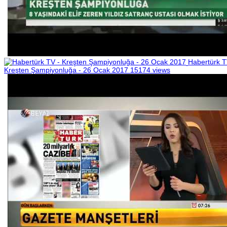
Habertürk T
Kreşten Şampiyonluğa - 26 Ocak 2017
15174 views