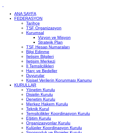
ANA SAYFA
FEDERASYON
Tarihçe
TSF Organizasyon
Kurumsal
Vizyon ve Misyon
Stratejik Plan
TSF Hesap Numaraları
Bilgi Edinme
İletişim Bilgileri
İletişim Merkezi
İl Temsilcilikleri
Harç ve Bedeller
Duyurular
Kişisel Verilerin Korunması Kanunu
KURULLAR
Yönetim Kurulu
Disiplin Kurulu
Denetim Kurulu
Merkez Hakem Kurulu
Teknik Kurul
Temsilcilikler Koordinasyon Kurulu
Eğitim Kurulu
Organizasyonlar Kurulu
Kulüpler Koordinasyon Kurulu
Sponsorluk ve Projeler Kurulu