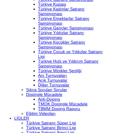
Türkiye Kupası
Türkiye Kadınlar Satranç
Şampiyonası
Türkiye Emektarlar Satranç
Şampiyonası
Türkiye Gençler Şampiyonası
Türkiye Yıldızlar Satranç
Şampiyonası
Türkiye Küçükler Satranç
Şampiyonası
Türkiye Çocuk ve Yıldızlar Satranç
Ligi
Türkiye Hızlı ve Yıldırım Satranç
Şampiyonası
Türkiye Minikler Şenliği
Anı Turnuvaları
Açık Turnuvalar
Diğer Turnuvalar
Sıkça Sorulan Sorular
Dopingle Mücadele
Anti-Doping
TMOK Dopingle Mücadele
TBMM Doping Raporu
Eğitim Videoları
LİGLER
Türkiye Satranç Süper Ligi
Türkiye Satranç Birinci Ligi
Türkiye Satranç İkinci Ligi