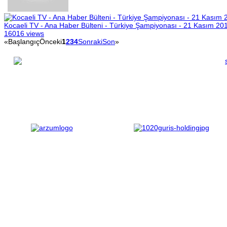
Kocaeli TV - Ana Haber Bülteni - Türkiye Şampiyonası - 21 Kasım 20
16016 views
«
Başlangıç
Önceki
1
2
3
4
Sonraki
Son
»