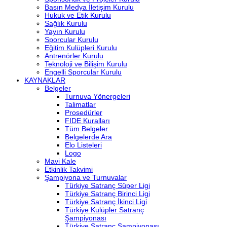
Basın Medya İletişim Kurulu
Hukuk ve Etik Kurulu
Sağlık Kurulu
Yayın Kurulu
Sporcular Kurulu
Eğitim Kulüpleri Kurulu
Antrenörler Kurulu
Teknoloji ve Bilişim Kurulu
Engelli Sporcular Kurulu
KAYNAKLAR
Belgeler
Turnuva Yönergeleri
Talimatlar
Prosedürler
FIDE Kuralları
Tüm Belgeler
Belgelerde Ara
Elo Listeleri
Logo
Mavi Kale
Etkinlik Takvimi
Şampiyona ve Turnuvalar
Türkiye Satranç Süper Ligi
Türkiye Satranç Birinci Ligi
Türkiye Satranç İkinci Ligi
Türkiye Kulüpler Satranç
Şampiyonası
Türkiye Satranç Şampiyonası