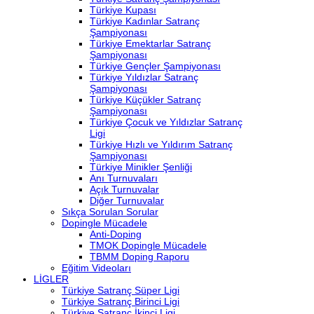
Türkiye Kupası
Türkiye Kadınlar Satranç
Şampiyonası
Türkiye Emektarlar Satranç
Şampiyonası
Türkiye Gençler Şampiyonası
Türkiye Yıldızlar Satranç
Şampiyonası
Türkiye Küçükler Satranç
Şampiyonası
Türkiye Çocuk ve Yıldızlar Satranç
Ligi
Türkiye Hızlı ve Yıldırım Satranç
Şampiyonası
Türkiye Minikler Şenliği
Anı Turnuvaları
Açık Turnuvalar
Diğer Turnuvalar
Sıkça Sorulan Sorular
Dopingle Mücadele
Anti-Doping
TMOK Dopingle Mücadele
TBMM Doping Raporu
Eğitim Videoları
LİGLER
Türkiye Satranç Süper Ligi
Türkiye Satranç Birinci Ligi
Türkiye Satranç İkinci Ligi