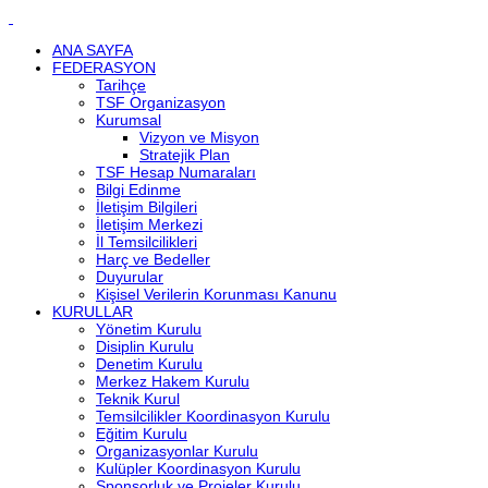
ANA SAYFA
FEDERASYON
Tarihçe
TSF Organizasyon
Kurumsal
Vizyon ve Misyon
Stratejik Plan
TSF Hesap Numaraları
Bilgi Edinme
İletişim Bilgileri
İletişim Merkezi
İl Temsilcilikleri
Harç ve Bedeller
Duyurular
Kişisel Verilerin Korunması Kanunu
KURULLAR
Yönetim Kurulu
Disiplin Kurulu
Denetim Kurulu
Merkez Hakem Kurulu
Teknik Kurul
Temsilcilikler Koordinasyon Kurulu
Eğitim Kurulu
Organizasyonlar Kurulu
Kulüpler Koordinasyon Kurulu
Sponsorluk ve Projeler Kurulu