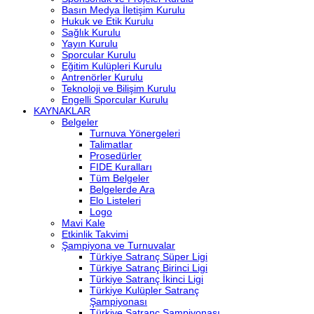
Basın Medya İletişim Kurulu
Hukuk ve Etik Kurulu
Sağlık Kurulu
Yayın Kurulu
Sporcular Kurulu
Eğitim Kulüpleri Kurulu
Antrenörler Kurulu
Teknoloji ve Bilişim Kurulu
Engelli Sporcular Kurulu
KAYNAKLAR
Belgeler
Turnuva Yönergeleri
Talimatlar
Prosedürler
FIDE Kuralları
Tüm Belgeler
Belgelerde Ara
Elo Listeleri
Logo
Mavi Kale
Etkinlik Takvimi
Şampiyona ve Turnuvalar
Türkiye Satranç Süper Ligi
Türkiye Satranç Birinci Ligi
Türkiye Satranç İkinci Ligi
Türkiye Kulüpler Satranç
Şampiyonası
Türkiye Satranç Şampiyonası