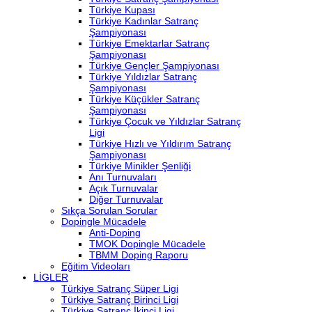
Türkiye Kupası
Türkiye Kadınlar Satranç
Şampiyonası
Türkiye Emektarlar Satranç
Şampiyonası
Türkiye Gençler Şampiyonası
Türkiye Yıldızlar Satranç
Şampiyonası
Türkiye Küçükler Satranç
Şampiyonası
Türkiye Çocuk ve Yıldızlar Satranç
Ligi
Türkiye Hızlı ve Yıldırım Satranç
Şampiyonası
Türkiye Minikler Şenliği
Anı Turnuvaları
Açık Turnuvalar
Diğer Turnuvalar
Sıkça Sorulan Sorular
Dopingle Mücadele
Anti-Doping
TMOK Dopingle Mücadele
TBMM Doping Raporu
Eğitim Videoları
LİGLER
Türkiye Satranç Süper Ligi
Türkiye Satranç Birinci Ligi
Türkiye Satranç İkinci Ligi