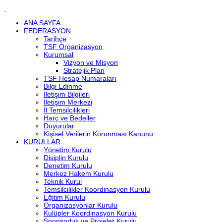
ANA SAYFA
FEDERASYON
Tarihçe
TSF Organizasyon
Kurumsal
Vizyon ve Misyon
Stratejik Plan
TSF Hesap Numaraları
Bilgi Edinme
İletişim Bilgileri
İletişim Merkezi
İl Temsilcilikleri
Harç ve Bedeller
Duyurular
Kişisel Verilerin Korunması Kanunu
KURULLAR
Yönetim Kurulu
Disiplin Kurulu
Denetim Kurulu
Merkez Hakem Kurulu
Teknik Kurul
Temsilcilikler Koordinasyon Kurulu
Eğitim Kurulu
Organizasyonlar Kurulu
Kulüpler Koordinasyon Kurulu
Sponsorluk ve Projeler Kurulu