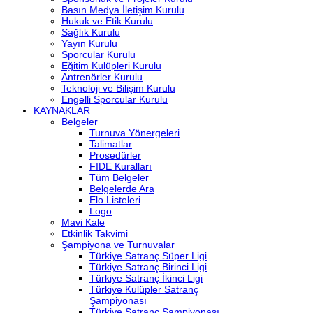
Basın Medya İletişim Kurulu
Hukuk ve Etik Kurulu
Sağlık Kurulu
Yayın Kurulu
Sporcular Kurulu
Eğitim Kulüpleri Kurulu
Antrenörler Kurulu
Teknoloji ve Bilişim Kurulu
Engelli Sporcular Kurulu
KAYNAKLAR
Belgeler
Turnuva Yönergeleri
Talimatlar
Prosedürler
FIDE Kuralları
Tüm Belgeler
Belgelerde Ara
Elo Listeleri
Logo
Mavi Kale
Etkinlik Takvimi
Şampiyona ve Turnuvalar
Türkiye Satranç Süper Ligi
Türkiye Satranç Birinci Ligi
Türkiye Satranç İkinci Ligi
Türkiye Kulüpler Satranç
Şampiyonası
Türkiye Satranç Şampiyonası