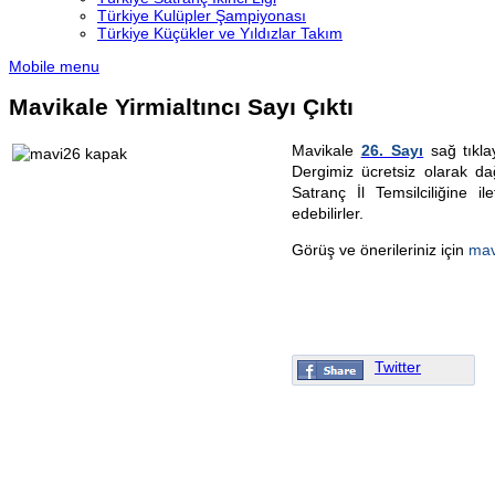
Türkiye Kulüpler Şampiyonası
Türkiye Küçükler ve Yıldızlar Takım
Mobile menu
Mavikale Yirmialtıncı Sayı Çıktı
Mavikale
26. Sayı
sağ tıkla
Dergimiz ücretsiz olarak dağ
Satranç İl Temsilciliğine i
edebilirler.
Görüş ve önerileriniz için
mav
Twitter