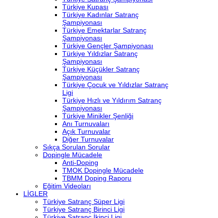
Türkiye Kupası
Türkiye Kadınlar Satranç
Şampiyonası
Türkiye Emektarlar Satranç
Şampiyonası
Türkiye Gençler Şampiyonası
Türkiye Yıldızlar Satranç
Şampiyonası
Türkiye Küçükler Satranç
Şampiyonası
Türkiye Çocuk ve Yıldızlar Satranç
Ligi
Türkiye Hızlı ve Yıldırım Satranç
Şampiyonası
Türkiye Minikler Şenliği
Anı Turnuvaları
Açık Turnuvalar
Diğer Turnuvalar
Sıkça Sorulan Sorular
Dopingle Mücadele
Anti-Doping
TMOK Dopingle Mücadele
TBMM Doping Raporu
Eğitim Videoları
LİGLER
Türkiye Satranç Süper Ligi
Türkiye Satranç Birinci Ligi
Türkiye Satranç İkinci Ligi