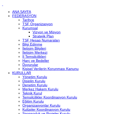
ANA SAYFA
FEDERASYON
Tarihçe
TSF Organizasyon
Kurumsal
Vizyon ve Misyon
Stratejik Plan
TSF Hesap Numaraları
Bilgi Edinme
İletişim Bilgileri
İletişim Merkezi
İl Temsilcilikleri
Harç ve Bedeller
Duyurular
Kişisel Verilerin Korunması Kanunu
KURULLAR
Yönetim Kurulu
Disiplin Kurulu
Denetim Kurulu
Merkez Hakem Kurulu
Teknik Kurul
Temsilcilikler Koordinasyon Kurulu
Eğitim Kurulu
Organizasyonlar Kurulu
Kulüpler Koordinasyon Kurulu
Sponsorluk ve Projeler Kurulu