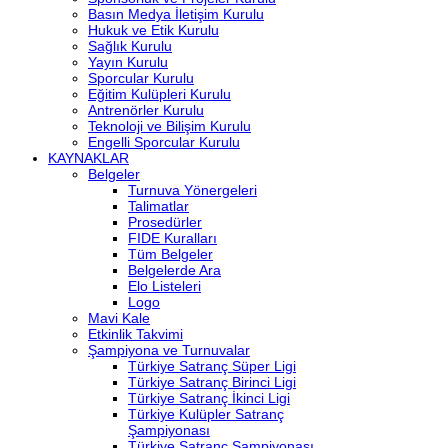
Basın Medya İletişim Kurulu
Hukuk ve Etik Kurulu
Sağlık Kurulu
Yayın Kurulu
Sporcular Kurulu
Eğitim Kulüpleri Kurulu
Antrenörler Kurulu
Teknoloji ve Bilişim Kurulu
Engelli Sporcular Kurulu
KAYNAKLAR
Belgeler
Turnuva Yönergeleri
Talimatlar
Prosedürler
FIDE Kuralları
Tüm Belgeler
Belgelerde Ara
Elo Listeleri
Logo
Mavi Kale
Etkinlik Takvimi
Şampiyona ve Turnuvalar
Türkiye Satranç Süper Ligi
Türkiye Satranç Birinci Ligi
Türkiye Satranç İkinci Ligi
Türkiye Kulüpler Satranç
Şampiyonası
Türkiye Satranç Şampiyonası