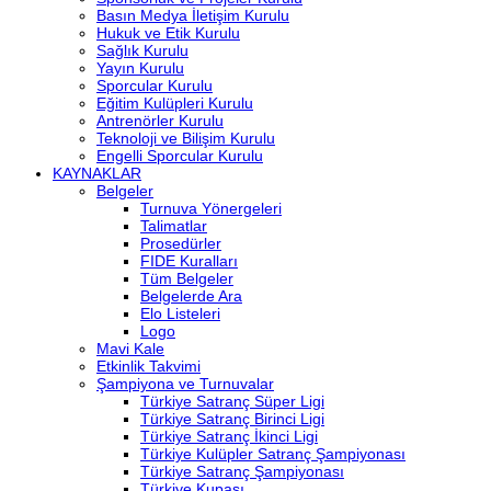
Basın Medya İletişim Kurulu
Hukuk ve Etik Kurulu
Sağlık Kurulu
Yayın Kurulu
Sporcular Kurulu
Eğitim Kulüpleri Kurulu
Antrenörler Kurulu
Teknoloji ve Bilişim Kurulu
Engelli Sporcular Kurulu
KAYNAKLAR
Belgeler
Turnuva Yönergeleri
Talimatlar
Prosedürler
FIDE Kuralları
Tüm Belgeler
Belgelerde Ara
Elo Listeleri
Logo
Mavi Kale
Etkinlik Takvimi
Şampiyona ve Turnuvalar
Türkiye Satranç Süper Ligi
Türkiye Satranç Birinci Ligi
Türkiye Satranç İkinci Ligi
Türkiye Kulüpler Satranç Şampiyonası
Türkiye Satranç Şampiyonası
Türkiye Kupası