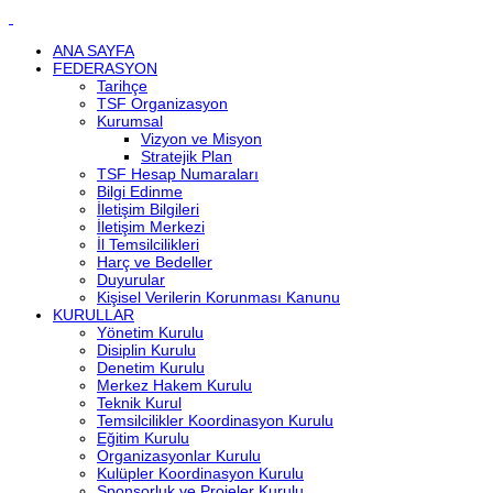
ANA SAYFA
FEDERASYON
Tarihçe
TSF Organizasyon
Kurumsal
Vizyon ve Misyon
Stratejik Plan
TSF Hesap Numaraları
Bilgi Edinme
İletişim Bilgileri
İletişim Merkezi
İl Temsilcilikleri
Harç ve Bedeller
Duyurular
Kişisel Verilerin Korunması Kanunu
KURULLAR
Yönetim Kurulu
Disiplin Kurulu
Denetim Kurulu
Merkez Hakem Kurulu
Teknik Kurul
Temsilcilikler Koordinasyon Kurulu
Eğitim Kurulu
Organizasyonlar Kurulu
Kulüpler Koordinasyon Kurulu
Sponsorluk ve Projeler Kurulu