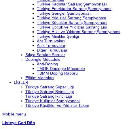
Türkiye Kadınlar Satranç Şampiyonası
Türkiye Emektarlar Satranç Şampiyonası
Türkiye Gençler Şampiyonası
Türkiye Yıldızlar Satranç Şampiyonası
Türkiye Küçükler Satranç Şampiyonası
Türkiye Çocuk ve Yıldızlar Satranç Ligi
Türkiye Hızlı ve Yıldırım Satranç Şampiyonası
Türkiye Minikler Şenliği
Anı Turnuvaları
Açık Turnuvalar
Diğer Turnuvalar
Sıkça Sorulan Sorular
Dopingle Mücadele
Anti-Doping
TMOK Dopingle Mücadele
TBMM Doping Raporu
Eğitim Videoları
LİGLER
Türkiye Satranç Süper Ligi
Türkiye Satranç Birinci Ligi
Türkiye Satranç İkinci Ligi
Türkiye Kulüpler Şampiyonası
Türkiye Küçükler ve Yıldızlar Takım
Mobile menu
Listeye Geri Dön