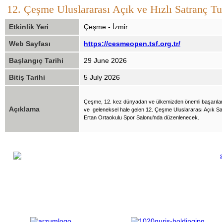
12. Çeşme Uluslararası Açık ve Hızlı Satranç T
Etkinlik Yeri
Çeşme - İzmir
Web Sayfası
https://cesmeopen.tsf.org.tr/
Başlangıç Tarihi
29 June 2026
Bitiş Tarihi
5 July 2026
Çeşme, 12. kez dünyadan ve ülkemizden önemli başarılar
Açıklama
ve geleneksel hale gelen 12. Çeşme Uluslararası Açık Sa
Ertan Ortaokulu Spor Salonu’nda düzenlenecek.